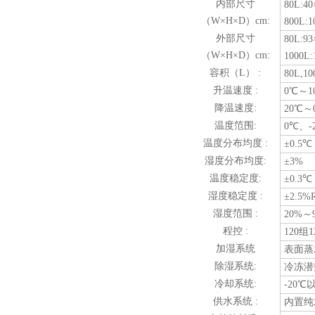
内部尺寸
80L:40
（W×H×D）cm:
800L:1
外部尺寸
80L:93
（W×H×D）cm:
1000L:
容积（L） :
80L,10
升温速度 :
0℃～10
降温速度:
20℃～0
温度笵围:
0℃、-
温度分布均度 :
±0.5℃
湿度分布均度:
±3%
温度稳定度:
±0.3℃
湿度稳定度 :
±2.5%
湿度笵围 :
20%
程控 :
120
加湿系统
表面蒸
除湿系统:
冷冻潜
冷却系统:
-20
供水系统 :
内置纯