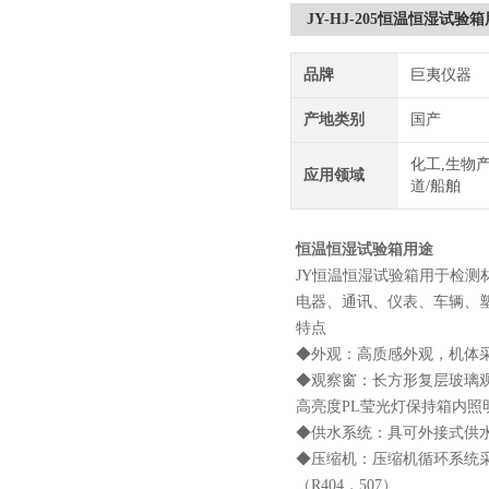
JY-HJ-205恒温恒湿试验
品牌
巨夷仪器
产地类别
国产
化工,生物产
应用领域
道/船舶
恒温恒湿试验箱用途
JY恒温恒湿试验箱用于检
电器、通讯、仪表、车辆、
特点
◆外观：高质感外观，机体
◆观察窗：长方形复层玻璃
高亮度PL莹光灯保持箱内照
◆供水系统：具可外接式供
◆压缩机：压缩机循环系统
（R404，507）