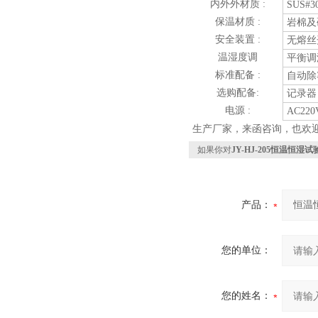
内外外材质 :
SUS#
保温材质 :
岩棉及
安全装置 :
无熔丝
温湿度调
平衡调
标准配备 :
自动除
选购配备:
记录器
电源 :
AC220
生产厂家，来函咨询，也欢
如果你对
JY-HJ-205恒温恒湿
产品：
您的单位：
您的姓名：