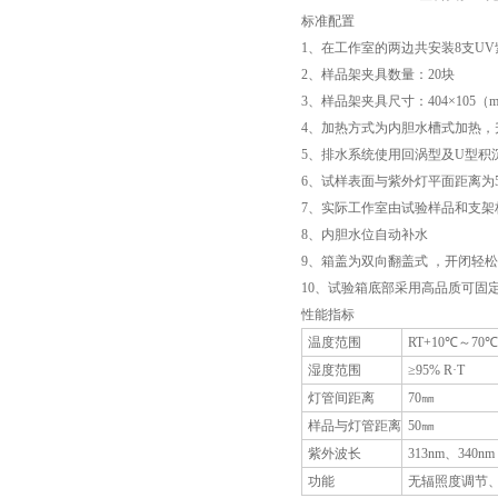
标准配置
1、在工作室的两边共安装8支U
2、样品架夹具数量：20块
3、样品架夹具尺寸：404×105（
4、加热方式为内胆水槽式加热，
5、排水系统使用回涡型及U型积
6、试样表面与紫外灯平面距离为
7、实际工作室由试验样品和支架
8、内胆水位自动补水
9、箱盖为双向翻盖式 ，开闭轻
10、试验箱底部采用高品质可固
性能指标
温度范围
RT+10℃～70℃
湿度范围
≥95% R·T
灯管间距离
70㎜
样品与灯管距离
50㎜
紫外波长
313nm、340nm
功能
无辐照度调节