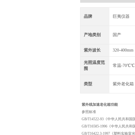
品牌
巨夷仪器
产地类别
国产
紫外波长
320-400mm
光照温度范
常温-70℃℃
围
类型
紫外老化箱
紫外线加速老化箱功能
参照标准
GB/T14522-93《中华人
GB/T16585-1996《中华
GB/T16422.3-1997《塑