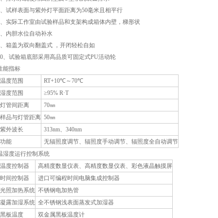
6、试样表面与紫外灯平面距离为50毫米且相平行
7、实际工作室由试验样品和支架构成箱体内壁，梯形状
8、内胆水位自动补水
9、箱盖为双向翻盖式 ，开闭轻松自如
10、试验箱底部采用高品质可固定式PU活动轮
性能指标
温度范围
RT+10℃～70℃
湿度范围
≥95% R·T
灯管间距离
70㎜
样品与灯管距离
50㎜
紫外波长
313nm、340nm
功能
无辐照度调节、辐照度手动调节、辐照度全自动调节
温湿度运行控制系统
温度控制器
高精度数显仪表、高精度数显仪表、彩色液晶触摸屏
时间控制器
进口可编程时间电脑集成控制器
光照加热系统
不锈钢电加热管
凝露加湿系统
全不锈钢浅表面蒸发式加湿器
黑板温度
双金属黑板温度计