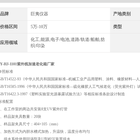
品牌
巨夷仪器
产地类别
价格区间
5万-10万
类型
化工,能源,电子/电池,道路/轨道/船舶,纺
应用领域
织/印染
JY-HJ-1101紫外线加速老化箱厂家
参照标准
GB/T14522-93《中华人民共和国国家标准--机械工业产品用塑料、涂料、橡胶材料
GB/T16585-1996《中华人民共和国国家标准—硫化橡胶人工气候老化（荧光紫外灯）
GB/T16422.3-1997《塑料实验室光源暴露试验方法》等相应标准条款设计制造
标准配置
1、在工作室的两边共安装8支UV紫外灯管
2、样品架夹具数量：20块
3、样品架夹具尺寸：404×105（mm）
4、加热方式为内胆水槽式加热，升温快，温度分布均匀
5、排水系统使用回涡型及U型积沉装置排水