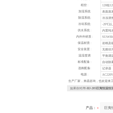
程控 :
120组
加湿系统
表面蒸
除湿系统:
冷冻潜
冷却系统:
-20
供水系统 :
内置纯
内外外材质 :
SUS#
保温材质 :
岩棉及
安全装置 :
无熔丝
温湿度调
平衡调
标准配备 :
自动除
选购配备:
记录器
电源 :
AC220V
生产厂家，来函咨询，也欢迎来
如果你对
JY-HJ-205巨夷恒
产品：