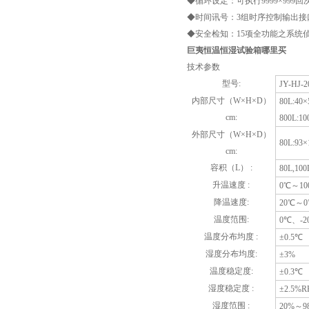
◆循环设定：可执行9999×999
◆时间讯号：3组时序控制输出接
◆安全检知：15项全功能之系统
巨夷恒温恒湿试验箱哪里买
技术参数
型号:
JY-HJ-2
内部尺寸（W×H×D）
80L:40×
cm:
800L:10
外部尺寸（W×H×D）
80L:93×
cm:
容积（L） :
80L,100
升温速度 :
0℃～10
降温速度:
20℃～0
温度笵围:
0℃、-2
温度分布均度 :
±0.5℃
湿度分布均度:
±3%
温度稳定度:
±0.3℃
湿度稳定度 :
±2.5%R
湿度笵围 :
20%～