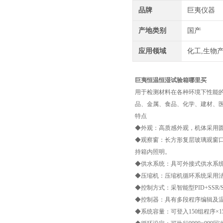
品牌
巨夷仪器
产地类别
国产
应用领域
化工,生物产
巨夷恒温恒湿试验箱哪里买
用于检测材料在各种环境下性能
品、金属、食品、化学、建材、
特点
◆外观：高质感外观，机体采用
◆观察窗：长方形复层玻璃观窗
持箱内照明。
◆供水系统：具可外接式供水系
◆压缩机：压缩机循环系统采用法
◆控制方式：采智能型PID+SS
◆控制器：具有多段程序编辑及温
◆系统容量：可登入150组程序×1