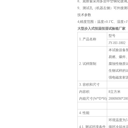
8、观察窗采用多层中空钢化玻璃
9、测试孔（机器左侧）可外接测
技术参数
4;精度范围：温度±0.1℃、湿度±1
大型步入式恒温恒湿试验箱厂家
型号
1. 产品名称
JY-HJ-1802
本试验设备
易燃、爆炸
2. 试样限制
腐蚀性物质
生物试样的
强电磁发射
3. 容积和尺寸
内容积
8立方米
内箱尺寸(W*D*H)
2000MM*20
4. 性能
环境温度为5～
4.1. 测试环境条件
循环冷却水温≤