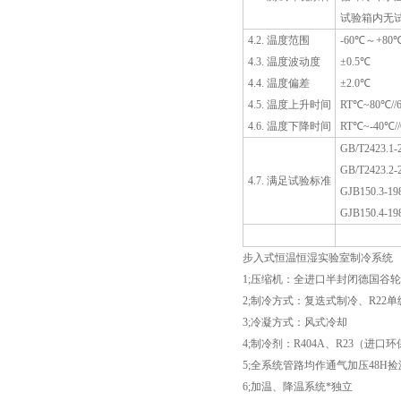
试验箱内无
4.2. 温度范围
-60℃～+80
4.3. 温度波动度
±0.5℃
4.4. 温度偏差
±2.0℃
4.5. 温度上升时间
RT℃~80℃//6
4.6. 温度下降时间
RT℃~-40℃//
GB/T2423
GB/T2423
4.7. 满足试验标准
GJB150.3-
GJB150.4-
步入式恒温恒湿实验室制冷系统
1;压缩机：全进口半封闭德国谷轮
2;制冷方式：复迭式制冷、R22
3;冷凝方式：风式冷却
4;制冷剂：R404A、R23（进口
5;全系统管路均作通气加压48H捡
6;加温、降温系统*独立