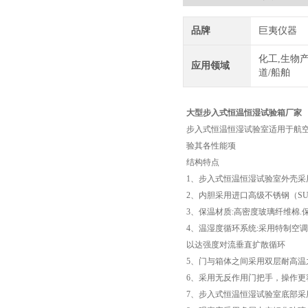
品牌
巨夷仪器
化工,生物产
应用领域
道/船舶
大型步入式恒温恒湿试验箱厂家
步入式恒温恒湿试验室适用于航
验其各性能项
结构特点
1、步入式恒温恒湿试验室外壳采用
2、内胆采用进口高级不锈钢（SU
3、保温材质:高密度玻璃纤维棉.保
4、温湿度循环系统:采用特制空
以达强度对流垂直扩散循环
5、门与箱体之间采用双层耐高
6、采用无反作用门把手，操作更
7、步入式恒温恒湿试验室底部采