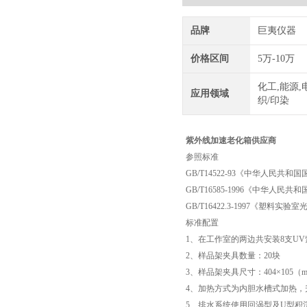
品牌
巨夷仪器
价格区间
5万-10万
化工,能源,
应用领域
织/印染
紫外线加速老化箱供应商
参照标准
GB/T14522-93《中华人
GB/T16585-1996《中华
GB/T16422.3-1997《塑
标准配置
1、在工作室的两边共安装8支U
2、样品架夹具数量：20块
3、样品架夹具尺寸：404×105（
4、加热方式为内胆水槽式加热，
5、排水系统使用回涡型及U型积