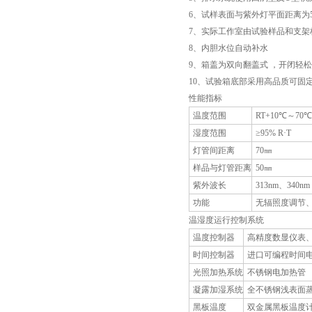
6、试样表面与紫外灯平面距离为
7、实际工作室由试验样品和支架
8、内胆水位自动补水
9、箱盖为双向翻盖式 ，开闭轻
10、试验箱底部采用高品质可固
性能指标
温度范围
RT+10℃～70℃
湿度范围
≥95% R·T
灯管间距离
70㎜
样品与灯管距离
50㎜
紫外波长
313nm、340nm
功能
无辐照度调节
温湿度运行控制系统
温度控制器
高精度数显仪表
时间控制器
进口可编程时间
光照加热系统
不锈钢电加热管
凝露加湿系统
全不锈钢浅表面
黑板温度
双金属黑板温度