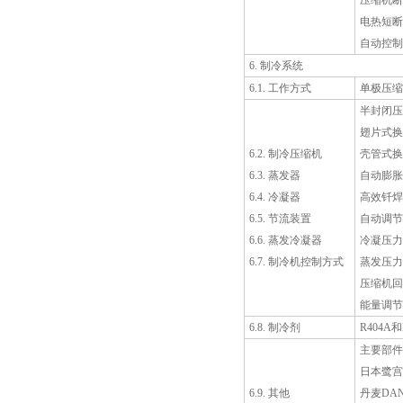
压缩机断
电热短断
自动控制
6. 制冷系统
6.1. 工作方式
单极压缩+
半封闭压
翅片式换
6.2. 制冷压缩机
壳管式换
6.3. 蒸发器
自动膨胀
6.4. 冷凝器
高效钎焊
6.5. 节流装置
自动调节
6.6. 蒸发冷凝器
冷凝压力
6.7. 制冷机控制方式
蒸发压力
压缩机回
能量调节
6.8. 制冷剂
R404A
主要部件
日本鹭宫
6.9. 其他
丹麦DA