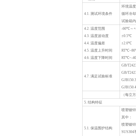
环境温度
4.1. 测试环境条件
循环冷却水
试验箱内
4.2. 温度范围
-60℃～+
4.3. 温度波动度
±0.5℃
4.4. 温度偏差
±2.0℃
4.5. 温度上升时间
RT℃~80℃
4.6. 温度下降时间
RT℃~-40
GB/T24
GB/T24
4.7. 满足试验标准
GJB150
GJB150
（每立方
5. 结构特征
喷塑镀锌
其中：
喷塑镀锌
5.1. 保温围护结构
SUS30