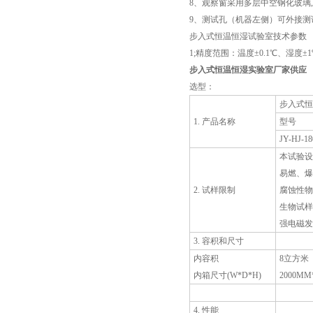
8、观察窗采用多层中空钢化玻璃
9、测试孔（机器左侧）可外接测
步入式恒温恒湿试验室技术参数
1;精度范围：温度±0.1℃、湿度±1
步入式恒温恒湿实验室厂家供应
选型：
步入式恒
1. 产品名称
型号
JY-HJ-18
本试验设
易燃、爆
2. 试样限制
腐蚀性物
生物试样
强电磁发
3. 容积和尺寸
内容积
8立方米
内箱尺寸(W*D*H)
2000MM
4. 性能