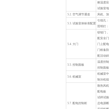
耐温度应
试验室地板
5.2. 空气调节通道
风机、加
引线孔：直
5.3. 试验室体标准配置
照明灯：防
铰链门，
配安全门
5.4. 大门
门上配电
门框备防
配活动斜
温度控制
5.5. 控制面板
控制面板
机械室中
5.6. 机械室
制冷机组
散热风机
配电板
试样试验
5.7. 配电控制柜
总电源断