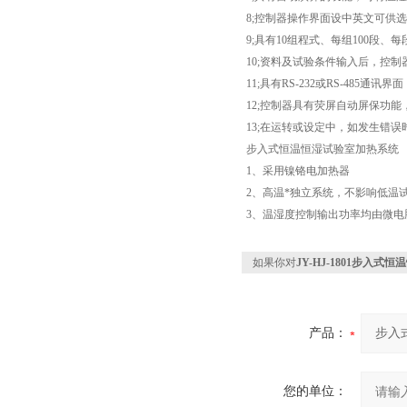
8;控制器操作界面设中英文可供
9;具有10组程式、每组100段、
10;资料及试验条件输入后，控
11;具有RS-232或RS-48
12;控制器具有荧屏自动屏保功
13;在运转或设定中，如发生错
步入式恒温恒湿试验室加热系统
1、采用镍铬电加热器
2、高温*独立系统，不影响低温
3、温湿度控制输出功率均由微
如果你对
JY-HJ-1801步入
产品：
您的单位：