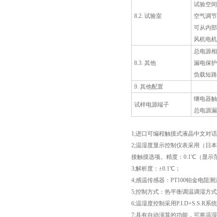
试验空间
8.2. 试验室
空气调节
可从内部
风机电机
总电源相
8.3. 其他
漏电保护
负载短路
9. 其他配置
继电器触
试样电源端子
总电源漏
1;进口可编程触摸式液晶中文对
2;温湿度显示控制仪表采用（日
接触摸选项。精度：0.1℃（显示
3;解析度：±0.1℃；
4;感温传感器：PT100铂金电阻
5;控制方式：热平衡调温调湿方
6;温湿度控制采用P.I.D+S.S.
7;具有自动演算的功能，可将温