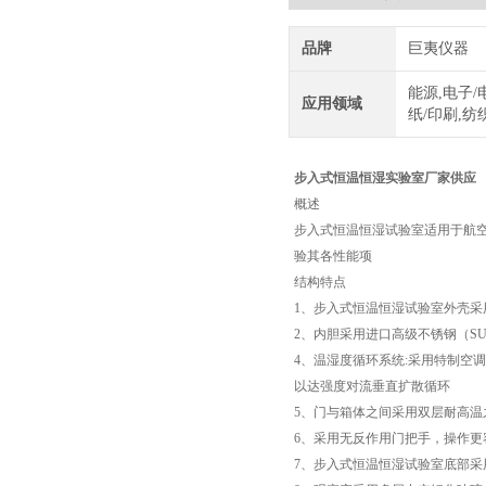
品牌
巨夷仪器
能源,电子/
应用领域
纸/印刷,纺
步入式恒温恒湿实验室厂家供应
概述
步入式恒温恒湿试验室适用于航
验其各性能项
结构特点
1、步入式恒温恒湿试验室外壳采用
2、内胆采用进口高级不锈钢（SUS
4、温湿度循环系统:采用特制空
以达强度对流垂直扩散循环
5、门与箱体之间采用双层耐高
6、采用无反作用门把手，操作更
7、步入式恒温恒湿试验室底部采