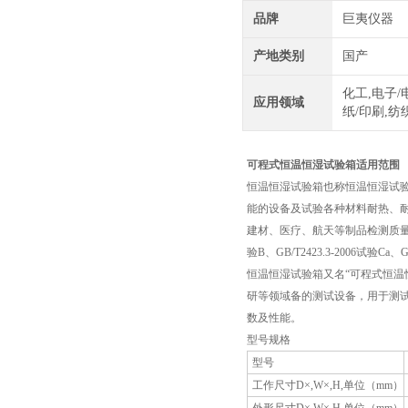
品牌
巨夷仪器
产地类别
国产
化工,电子/
应用领域
纸/印刷,纺
可程式恒温恒湿试验箱适用范围
恒温恒湿试验箱也称恒温恒湿试
能的设备及试验各种材料耐热、
建材、医疗、航天等制品检测质量之用。符合标准
验B、GB/T2423.3-2006试验Ca、GB
恒温恒湿试验箱又名“可程式恒温恒
研等领域备的测试设备，用于测
数及性能。
型号规格
型号
工作尺寸D×,W×,H,单位（mm）