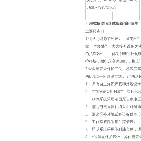
外形尺寸D×,W×,H,单位（mm）
功率A/B/C/D(kw)
可程式恒温恒湿试验箱适用范围
主要特点引
1.优良之能源节约设计，省电30
靠，时效耐久，大大提升设备之使
的抗腐蚀性； 4.优良创新的控制
护模块，耐电压高达500V，接上
7.全自动安全保护开关，感应度高
的BTHC平恒调温方式； 9.*
1、 拥有自主知识产权和外观设
2、控制仪表采用日本*可实行远
3、 制冷系统采用法国原装泰康
4、 核心电气元器件均采用施耐
5、 沿袭国外环境试验设备优良
6、 工作室底部采用引流槽设计
7、 照明系统采用飞利浦套件，
8、 *的漏电保护设计，操作更安