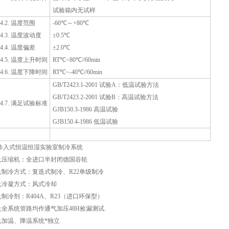
试验箱内无试样
4.2. 温度范围
-60℃～+80℃
4.3. 温度波动度
±0.5℃
4.4. 温度偏差
±2.0℃
4.5. 温度上升时间
RT℃~80℃//60min
4.6. 温度下降时间
RT℃~-40℃//60min
GB/T2423.1-2001 试验A：低温试验方法
GB/T2423.2-2001 试验B：高温试验方法
4.7. 满足试验标准
GJB150.3-1986 高温试验
GJB150.4-1986 低温试验
步入式恒温恒湿实验室制冷系统
1;压缩机：全进口半封闭德国谷轮
2;制冷方式：复迭式制冷、R22单级制冷
3;冷凝方式：风式冷却
4;制冷剂：R404A、R23（进口环保型）
5;全系统管路均作通气加压48H捡漏测试.
6;加温、降温系统*独立