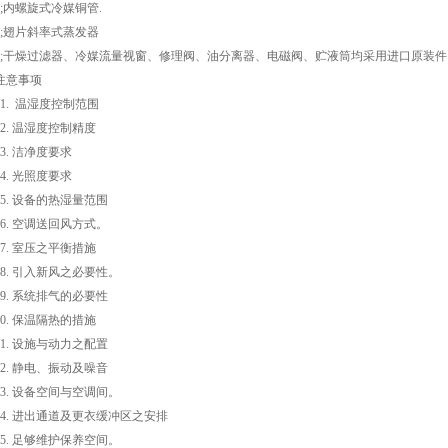
7;内螺旋式冷媒铜管.
8;翅片斜率式蒸发器
9;干燥过滤器、冷媒流量视窗、修理阀、油分离器、电磁阀、贮液筒均采用进口原装件
注意事项
01. 温湿度控制范围
02. 温湿度控制精度
03. 洁净度要求
04. 光照度要求
05. 设备的热湿量范围
06. 空调送回风方式。
07. 室压之平衡措施
08. 引入新风之必要性。
09. 系统排气的必要性
10. 保温隔热的措施
11. 设施与动力之配置
12. 静电、振动及噪音
13. 设备空间与空调间。
14. 进出通道及更衣缓冲区之安排
15. 足够维护保养空间。