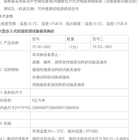
8、观察窗采用多层中空钢化玻璃,内侧胶合片式导电膜加热除霜（清楚观察试验过程）
9、测试孔（机器左侧）可外接测试电源线或信号
技术参数
4;精度范围：温度±0.1℃、湿度±1%R.H，指示精度：温度±0.1℃、湿度±1%R.H
大型步入式恒温恒湿试验箱采购价
型号
数量
型号二
1. 产品名称
JY-HJ-1802
（1台）
JY-HJ--1801
本试验设备禁止：
易燃、爆炸、易挥发性物质试样的试验及储存
2. 试样限制
腐蚀性物质试样的试验及储存
生物试样的试验或储存
强电磁发射源试样的试验及储存
3. 容积和尺寸
内容积
8立方米
内箱尺寸(W*D*H)
2000MM*2000MM*2000MM
4. 性能
环境温度为5～35℃、相对湿度≤ 85%RH、
4.1. 测试环境条件
循环冷却水温≤ 30℃、循环冷却水供水压力为0.25～0.4MPa