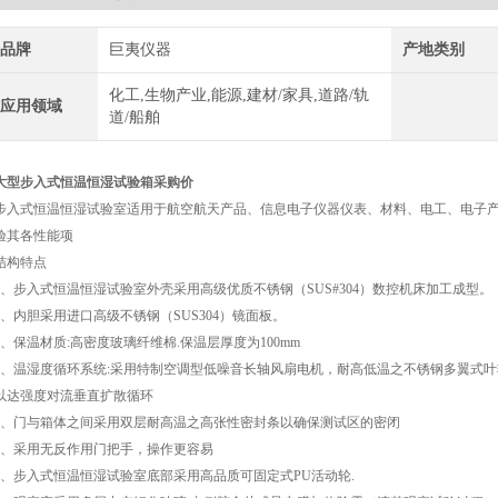
品牌
巨夷仪器
产地类别
化工,生物产业,能源,建材/家具,道路/轨
应用领域
道/船舶
大型步入式恒温恒湿试验箱采购价
步入式恒温恒湿试验室适用于航空航天产品、信息电子仪器仪表、材料、电工、电子
验其各性能项
结构特点
1、步入式恒温恒湿试验室外壳采用高级优质不锈钢（SUS#304）数控机床加工成型。
2、内胆采用进口高级不锈钢（SUS304）镜面板。
3、保温材质:高密度玻璃纤维棉.保温层厚度为100mm
4、温湿度循环系统:采用特制空调型低噪音长轴风扇电机，耐高低温之不锈钢多翼式叶
以达强度对流垂直扩散循环
5、门与箱体之间采用双层耐高温之高张性密封条以确保测试区的密闭
6、采用无反作用门把手，操作更容易
7、步入式恒温恒湿试验室底部采用高品质可固定式PU活动轮.