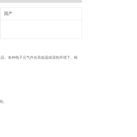
国产
产品、各种电子元气件在高低温或湿热环境下、检
轮,