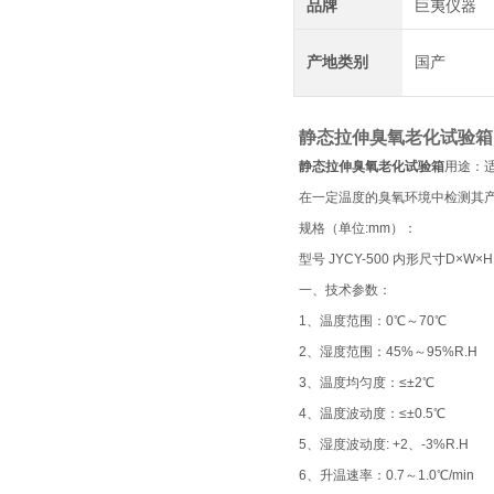
品牌
巨夷仪器
产地类别
国产
静态拉伸臭氧老化试验箱
静态拉伸臭氧老化试验箱
用途：
在一定温度的臭氧环境中检测其
规格（单位:mm）：
型号 JYCY-500 内形尺寸D×W×H 
一、技术参数：
1、温度范围：0℃～70℃
2、湿度范围：45%～95%R.H
3、温度均匀度：≤±2℃
4、温度波动度：≤±0.5℃
5、湿度波动度: +2、-3%R.H
6、升温速率：0.7～1.0℃/min