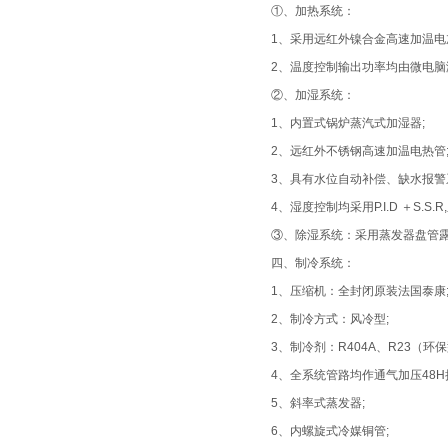
①、加热系统：
1、采用远红外镍合金高速加温电
2、温度控制输出功率均由微电脑
②、加湿系统：
1、内置式锅炉蒸汽式加湿器;
2、远红外不锈钢高速加温电热管
3、具有水位自动补偿、缺水报警
4、湿度控制均采用P.I.D ＋S.S
③、除湿系统：采用蒸发器盘管露
四、制冷系统：
1、压缩机：全封闭原装法国泰康
2、制冷方式：风冷型;
3、制冷剂：R404A、R23（环保
4、全系统管路均作通气加压48H
5、斜率式蒸发器;
6、内螺旋式冷媒铜管;