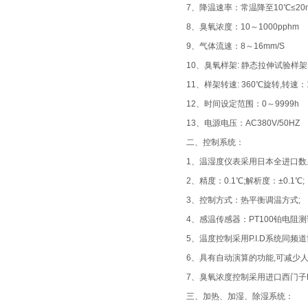
7、降温速率：常温降至10℃≤20m
8、臭氧浓度：10～1000pphm
9、气体流速：8～16mm/S
10、臭氧样架: 静态拉伸试验样
11、样架转速: 360℃旋转,转速：1
12、时间设定范围：0～9999h
13、电源电压：AC380V/50HZ
二、控制系统：
1、温湿度仪表采用日本全进口数显触
2、精度：0.1℃;解析度：±0.1℃;
3、控制方式：热平衡调温方式;
4、感温传感器：PT100铂电阻测
5、温度控制采用P.I.D系统同频道
6、具有自动演算的功能,可减少
7、臭氧浓度控制采用进口西门子PI
三、加热、加湿、除湿系统：