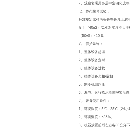
7、观察窗采用多层中空钢化玻璃
七、静态拉伸试验：
标准规定试样两头夹在夹具上,选择
度为（40±2）℃,相对湿度不
（50±5）×10-8。
八、保护系统：
1、整体设备超温
2、整体设备定时
3、整体设备过载
4、整体设备欠相/逆相
5、制冷机组超压
6、漏电、运行指示故障报警后自
九、设备使用条件：
1、环境温度：5℃～28℃（24小
2、环境湿度：≤85%;
3、机器放置前后左右各80公分