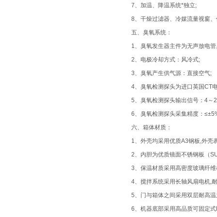
7、加温、降温系统*独立;
8、干燥过滤器、冷媒流量视窗、
五、
臭氧系统：
1、臭氧发生器主件为无声放电管臭
2、电极冷却方式：风冷式;
3、臭氧产生供气源：直接空气;
4、臭氧检测探头为进口英国CT
5、臭氧检测探头输出信号：4～20
6、臭氧检测探头采集精度：≤±5%F
六、箱体材质：
1、外壳均采用优质A3钢板,外壳
2、内胆为优质镜面不锈钢板（SUS
3、保温材质采用高密度玻璃纤维
4、搅拌系统采用长轴风扇电机,
5、门与箱体之间采用双层耐高温
6、机器底部采用高品质可固定式P