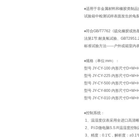
♦
适用于非金属材料和橡胶类制品
试验箱中检测试样表面发生的龟
♦
符合GB/T7762《硫化橡胶或热
法第1节:耐臭氧试验、GBT2951
标准试验方法——户外或箱室内表面
♦
规格（单位:mm）：
型号 JY-CY-100 内形尺寸D×W×H 
型号 JY-CY-225 内形尺寸D×W×H 
型号 JY-CY-500 内形尺寸D×W×H 
型号 JY-CY-800 内形尺寸D×W×H 
型号 JY-CY-010 内形尺寸D×W×H 
♦
控制系统：
1、温湿度仪表采用全进口高清
2、P.I.D微电脑S.S.R温湿度控
3、精度：0.1℃，解析度：±0.