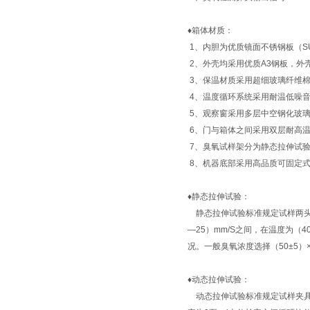
♦
箱体材质：
1、内胆为优质镜面不锈钢板（SU
2、外壳均采用优质A3钢板，外
3、保温材质采用超细玻璃纤维
4、温度循环系统采用耐温低噪
5、观察窗采用多层中空钢化玻
6、门与箱体之间采用双层耐高温
7、臭氧试样架分为静态拉伸试
8、机器底部采用高品质可固定式
♦
静态拉伸试验：
静态拉伸试验标准规定试样两头
—25）mm/S之间，在温度为
况。一般臭氧浓度选择（50±5）×1
♦
动态拉伸试验：
动态拉伸试验标准规定试样夹具可