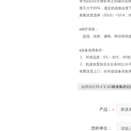
率为0至zui大伸长率之间循环拉
度不大于65%，规定的臭氧浓
臭氧浓度选择（50±5）×10-
♦
保护系统：
超温、短路、漏电、制冷机组超
♦
设备使用条件：
1、环境温度：5℃～30℃、环境
2、机器放置前后左右各80公分
免费送货上门，在对该设备安装
如果你对
JY-CY-225耐臭氧老
产品：
您的单位：