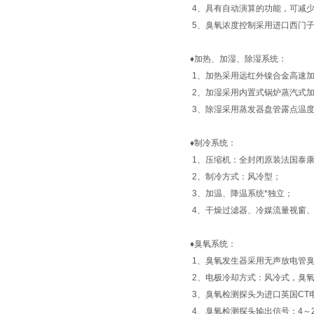
4、具有自动演算的功能，可减
5、臭氧浓度控制采用进口西门子
♦
加热、加湿、除湿系统：
1、加热采用远红外镍合金高速
2、加湿采用内置式锅炉蒸汽式
3、除湿采用蒸发器盘管露点温
♦
制冷系统：
1、压缩机：全封闭原装法国泰
2、制冷方式：风冷型；
3、加温、降温系统*独立；
4、干燥过滤器、冷媒流量视窗
♦
臭氧系统：
1、臭氧发生器采用无声放电管
2、电极冷却方式：风冷式，臭
3、臭氧检测探头为进口英国CT
4、臭氧检测探头输出信号：4～2