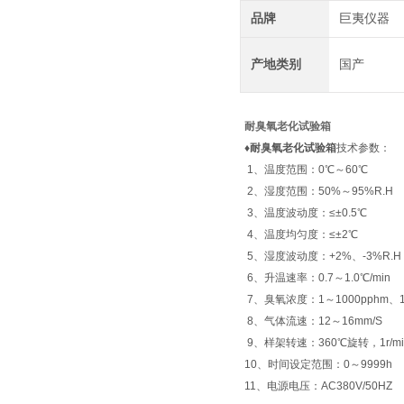
品牌
巨夷仪器
产地类别
国产
耐臭氧老化试验箱
♦
耐臭氧老化试验箱
技术参数：
1、温度范围：0℃～60℃
2、湿度范围：50%～95%R.H
3、温度波动度：≤±0.5℃
4、温度均匀度：≤±2℃
5、湿度波动度：+2%、-3%R.H
6、升温速率：0.7～1.0℃/min
7、臭氧浓度：1～1000pphm、1
8、气体流速：12～16mm/S
9、样架转速：360℃旋转，1r/mi
10、时间设定范围：0～9999h
11、电源电压：AC380V/50HZ