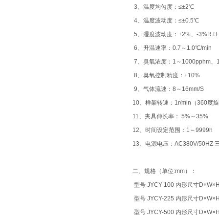
3、温度均匀度：≤±2℃
4、温度波动度：≤±0.5℃
5、湿度波动度：+2%、-3%R.H
6、升温速率：0.7～1.0℃/min
7、臭氧浓度：1～1000pphm、1
8、臭氧控制精度：±10%
9、气体流速：8～16mm/S
10、样架转速：1r/min（360度
11、夹具伸长率： 5%～35%
12、时间设定范围：1～9999h
13、电源电压：AC380V/50HZ
二、规格（单位:mm）：
型号 JYCY-100 内形尺寸D×W×H 
型号
JYCY
-225 内形尺寸D×W×H 
型号
JYCY
-500 内形尺寸D×W×H 