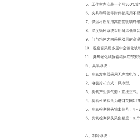
5、工作室内安装一个可360℃
6、夹具和导管等附件都采用不易
7、保温材质采用高密度玻璃纤维
8、温度循环系统采用耐温低噪
9、门与箱体之间采用双层耐高
10、观察窗采用多层中空钢化玻
11、臭氧老化试验箱箱体底部安
五、臭氧系统：
1、臭氧发生器采用无声放电管
2、电极冷却方式：风冷型。
3、臭氧产生供气源：直接空气
4、臭氧检测探头为进口英国CT
5、臭氧检测探头输出信号：4～2
6、臭氧检测探头采集精度：≤±5%
六、制冷系统：