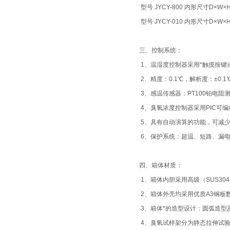
型号
JYCY
-800 内形尺寸D×W×H 
型号
JYCY
-010 内形尺寸D×W×H 
三、控制系统：
1、温湿度控制器采用*触摸按键式P
2、精度：0.1℃，解析度：±0.1
3、感温传感器：PT100铂电阻
4、臭氧浓度控制器采用PIC可
5、具有自动演算的功能，可减
6、保护系统：超温、短路、漏
四、箱体材质：
1、箱体内胆采用高级（SUS30
2、箱体外壳均采用优质A3钢板
3、箱体*的造型设计：圆弧造型
4、臭氧试样架分为静态拉伸试