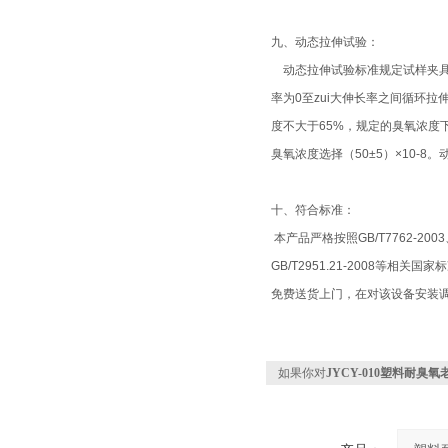
九、动态拉伸试验：
动态拉伸试验标准规定试样夹具可
率为0至zui大伸长率之间循环拉
度不大于65%，规定的臭氧浓
臭氧浓度选择（50±5）×10-
十、
符合标准：
本产品严格按照GB/T7762-2003、
GB/T2951.21-2008等相
免费送货上门，在对该设备安装
如果你对
JYCY-010塑料耐臭