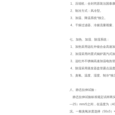
1、压缩机：全封闭原装法国泰
2、制冷方式：风冷型。
3、加温、降温系统*独立。
4、干燥过滤器、冷媒流量视窗
七、加热、加湿、除湿系统：
1、加热采用远红外镍合金高速
2、加湿采用内置式锅炉蒸汽式
3、远红外不锈钢高速加温电热
4、除湿采用蒸发器盘管露点温
5、臭氧、温度、湿度、制冷*独
八、静态拉伸试验：
静态拉伸试验标准规定试样两头
—25）mm/S之间，在温度为
况。一般臭氧浓度选择（50±5）×1