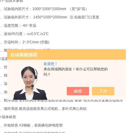
※产品技术参数
1、试验箱内部尺寸：1000*1000*1000mm （宽*深*高）
2、试验箱外部尺寸： 1450*1500*2050mm 注:实验室门口宽度
3、温度范围：-40~常温
4、波动/均匀度： ≤±0.5℃ /±2℃
5、升温时间： 2~3℃/min (空载)
6、降温时间：1~1.2℃/min (空载)
※温度控制系统
欢迎您！
1、控制器中国台湾威伦TK1200触摸屏微电脑温度集成控制器
来自局域网的朋友！有什么可以帮助您的
吗？
2、精度范围 温度±0.1℃
3、温度传感器 铂金电阻 PT100Ω
4、加热系统 镍铬合金电加热式加热器
5、制冷系统 全封闭风冷单级压缩制冷/原装法国“泰康"/全封闭风冷复叠压缩制冷
6、循环系统 耐高温低噪音离心式电机，多叶式离心风轮
※箱体材质
1、外箱材质 A3钢板，表面磷化静电喷塑