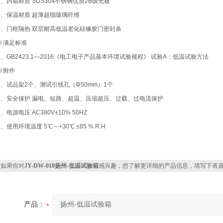
2、内箱材质 SUS304不锈钢优质2B级光板
3、保温材质 超薄超细玻璃纤维
4、门框隔热 双层耐高低温老化硅橡胶门密封条
※满足标准
1、GB2423.1—2016《电工电子产品基本环境试验规程》 试验A：低温试验方法
※附件
1、试品架2个、测试引线孔（Φ50mm）1个
2、安全保护 漏电、短路、超温、压缩超压、过载、过电流保护
3、电源电压 AC380V±10% 50HZ
4、使用环境温度 5℃～+30℃ ≤85 % R.H
如果你对
JY-DW-010扬州-低温试验箱
感兴趣，想了解更详细的产品信息，填写下表
产品：