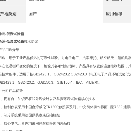
产地类别
国产
应用领域
扬州-低温试验箱
扬州-低温试验箱
技术协议
产品用途介绍
用途：用于工业产品低温的可靠性试验。对电子电工、汽车摩托、航空航天、船舶兵
料在低温循环变化的情况下，检验其各项性能指标。产品具有较宽的温度控制范围，其性能
箱技术条件，适用于按GB2423.1、 GB2423.2 GB2423.3《电工电子产品环境
GB2423.1、GB2423.2、GJB150.3、GJB150.4、IEC、MIL标准。
※公司产品优势
1、拥有自主知识产权和外观设计以及掌握环境试验箱核心技术
2、控制仪表采用中国台湾威伦TK1200触摸屏系列，中文简体操作界面 配R232 通
3、制冷系统采用法国原装泰康压缩机组
4、核心电气元器件均采用施耐德等国内外品牌