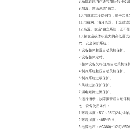
8.系统管路均作通气加压48H捡
9.加温、降温系统*独立。
10.内螺旋式冷媒铜管，斜率式蒸
11.电磁阀、油分离器、干燥过
12.高温、低温*独立系统，互不
13.超低温或体积较大的高低温试
六、安全保护系统：
1.设备整体超温自动关机保护。
2.设备整体定时。
3.整体设备欠相/逆相自动关机保
4.制冷系统超压自动关机保护。
5.制冷系统过载保护。
6.风机过热保护保护。
7.漏电短路过流保护。
8.运行指示，故障报警后自动停
七、设备使用条件：
1.环境温度：5℃～35℃(24小时
2.环境湿度：≤85%R.H。
3.电源电压：AC380(±10%)V/