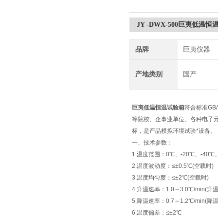
JY -DWX-500巨夷低温
品牌
巨夷仪器
产地类别
国产
巨夷
低温恒温试验箱
符合标准GB
等院校、企事业单位、各种电子
标，是产品模拟环境试验*设备。
一、技术参数：
1.温度范围：0℃、-20℃、-40℃、
2.温度波动度：≤±0.5℃(空载时)
3.温度均匀度：≤±2℃(空载时)
4.升温速率：1.0～3.0℃/min
5.降温速率：0.7～1.2℃/min
6.温度偏差：≤±2℃