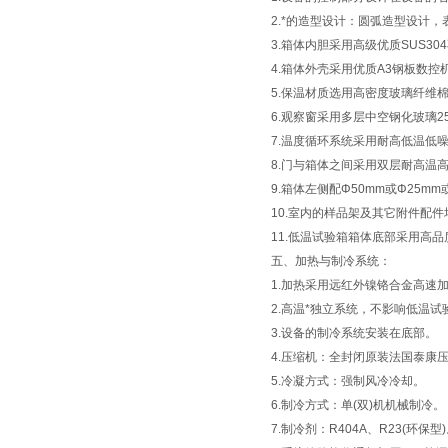
2.*的造型设计：圆弧造型设计
3.箱体内胆采用高级优质SUS30
4.箱体外壳采用优质A3钢板数
5.保温材质选用高密度玻璃纤维棉，
6.观察窗采用多层中空钢化玻璃2
7.温度循环系统采用耐高低温低
8.门与箱体之间采用双层耐高温
9.箱体左侧配Φ50mm或Φ25
10.室内的样品架及其它附件配
11.低温试验箱箱体底部采用高
五、加热与制冷系统：
1.加热采用远红外镍铬合金高速加温
2.高温*独立系统，不影响低温试
3.设备的制冷系统安装在底部。
4.压缩机：全封闭原装法国泰康
5.冷凝方式：强制风冷冷却。
6.制冷方式：单(双)机机械制冷。
7.制冷剂：R404A、R23(环保型