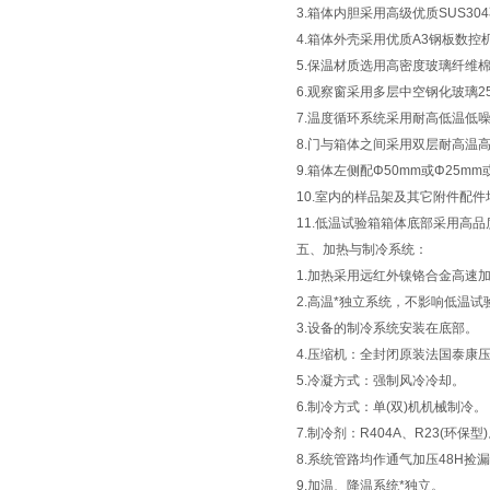
3.箱体内胆采用高级优质SUS30
4.箱体外壳采用优质A3钢板数
5.保温材质选用高密度玻璃纤维棉，
6.观察窗采用多层中空钢化玻璃2
7.温度循环系统采用耐高低温低
8.门与箱体之间采用双层耐高温
9.箱体左侧配Φ50mm或Φ25
10.室内的样品架及其它附件配
11.低温试验箱箱体底部采用高
五、加热与制冷系统：
1.加热采用远红外镍铬合金高速加温
2.高温*独立系统，不影响低温试
3.设备的制冷系统安装在底部。
4.压缩机：全封闭原装法国泰康
5.冷凝方式：强制风冷冷却。
6.制冷方式：单(双)机机械制冷。
7.制冷剂：R404A、R23(环保型
8.系统管路均作通气加压48H捡
9.加温、降温系统*独立。