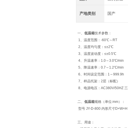
产地类别
国产
一、
低温箱
技术参数：
1、温度范围：-60℃～RT
2、温度均匀度：≤±2℃
3、温度波动度：≤±0.5℃
4、升温速率：1.0～3.0℃/min
5、降温速率：0.7～1.2℃/min
6、时间设定范围：1～999.9h
7、样品托架：2层（标配）
8、电源电压：AC380V/50HZ
二、
低温箱
规格（单位:mm）：
型号 JY-D-800 内形尺寸D×W×H 1
三、用途：