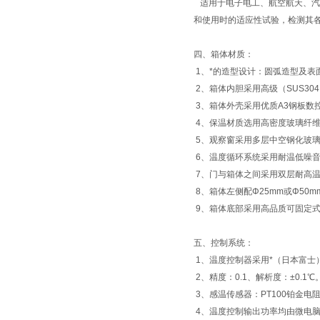
适用于电子电工、航空航天、汽
和使用时的适应性试验，检测其
四、箱体材质：
1、*的造型设计：圆弧造型及表
2、箱体内胆采用高级（SUS30
3、箱体外壳采用优质A3钢板数
4、保温材质选用高密度玻璃纤维棉
5、观察窗采用多层中空钢化玻
6、温度循环系统采用耐温低噪
7、门与箱体之间采用双层耐高
8、箱体左侧配Φ25mm或Φ5
9、箱体底部采用高品质可固定式
五、控制系统：
1、温度控制器采用*（日本富士
2、精度：0.1、解析度：±0.1℃
3、感温传感器：PT100铂金电
4、温度控制输出功率均由微电