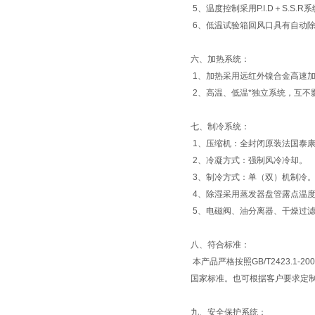
5、温度控制采用P.I.D＋S.S
6、低温试验箱回风口具有自动
六、加热系统：
1、加热采用远红外镍合金高速
2、高温、低温*独立系统，互不
七、制冷系统：
1、压缩机：全封闭原装法国泰
2、冷凝方式：强制风冷冷却。
3、制冷方式：单（双）机制冷
4、除湿采用蒸发器盘管露点温
5、电磁阀、油分离器、干燥过
八、
符合标准：
本产品严格按照GB/T2423.1-200
国家标准。也可根据客户要求定制
九、安全保护系统：