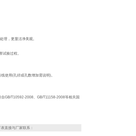
塑处理，更显洁净美观。
察试验过程。
号线使用(孔径或孔数增加需说明)。
B/T10592-2008、GB/T11158-2008等相关国
下表直接与厂家联系：