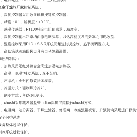
9、电源电压：AC380V/50HZ 三相五线制
真空干燥箱厂家
控制系统：
1、温度控制器采用数显触摸按键式控制器。
2、精度：0.1、解析度：±0.1℃。
3、感温传感器：PT100铂金电阻传感器，精度高。
4、温度控制输出功率均由微电脑演算，以达高精度及高效率之用电效益。
5、温度控制采用P.I.D＋S.S.R系统同频道协调控制。热平衡调温方式。
6、高低温试验箱回风口具有自动除霜装置。
加热与制冷：
1、加热采用远红外镍合金高速加温电加热器。
2、高温、低温*独立系统，互不影响。
3、压缩机：全封闭原装法国泰康。
4、冷凝方式：强制风冷冷却。
5、制冷方式：单(双)机制冷。
6、chushi采用蒸发器盘管ludian温度层流接触chushi方式。
7、电磁阀、油分离器、干燥过滤器、修理阀、冷媒流量视窗、贮液筒均采用进口原装
安全保护系统：
设备整体超温保护。
制冷系统过载保护。