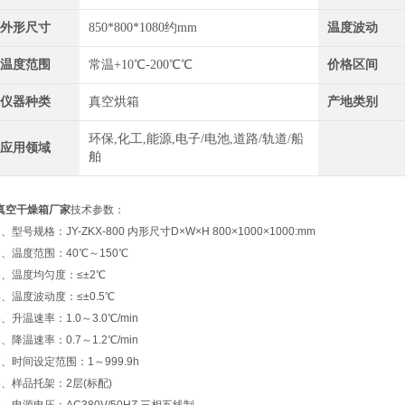
外形尺寸
850*800*1080约mm
温度波动
温度范围
常温+10℃-200℃℃
价格区间
仪器种类
真空烘箱
产地类别
环保,化工,能源,电子/电池,道路/轨道/船
应用领域
舶
真空干燥箱厂家
技术参数：
1、型号规格：JY-ZKX-800 内形尺寸D×W×H 800×1000×1000:mm
2、温度范围：40℃～150℃
3、温度均匀度：≤±2℃
4、温度波动度：≤±0.5℃
5、升温速率：1.0～3.0℃/min
6、降温速率：0.7～1.2℃/min
7、时间设定范围：1～999.9h
8、样品托架：2层(标配)