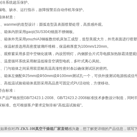
制冷系统超压保护。
漏电、缺水、运行指示，故障报警后自动停机等保护。
箱体材质：
1、wanmei的造型设计：圆弧造型及表面喷塑处理，高质感外观。
2、箱体内胆采用gaoji(SUS304)镜面不锈钢板。
3、箱体外壳采用youzhiA3钢板数控机床加工成型，造型美观大方，外壳表面进行喷
4、保温材质选用高密度玻璃纤维棉，保温棉厚度为100mm/120mm。
5、观察窗采用多层中空钢化玻璃，内设照明灯，内侧胶合片式导电膜加热除霜清楚观
6、温度循环系统采用耐温低噪音空调型电机，多叶式离心风轮。
7、门与箱体之间采用双层耐高温高涨性密封条以确保测试区的密闭。
8、箱体左侧配Φ25mm或Φ50mm或Φ100mm测试孔一个，可供外接测试电源线或信
9、高低温试验箱箱体底部采用高品质可固定式PU活动轮，方便移动。
符合标准：
本产品严格按照GB/T2423.1-2008、GB/T2423.2-2008标准技术参数设计制造，同时符合G
家标准。也可根据客户要求定制非标“高低温试验箱"。
如果你对
JY-ZKX-100真空干燥箱厂家直销
感兴趣，想了解更详细的产品信息，填写