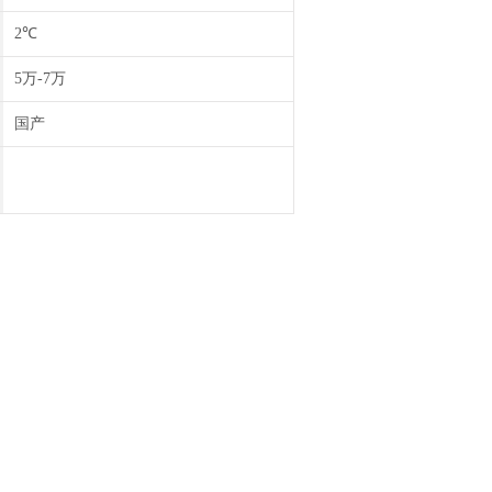
2℃
5万-7万
国产