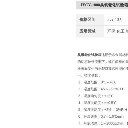
JYCY-1000臭氧老化试验箱
价格区间
5万-10万
应用领域
环保,化工,
臭氧老化试验箱
适用于非金属材
的动态拉伸变形下，或在间断的
样表面发生的龟裂或其它性能的
一、
技术参数：
1、温度范围：0℃～70℃
2、湿度范围：45%～95%R.H
3、温度均匀度：≤±2℃
4、温度波动度：≤±0.5℃
5、湿度波动度：+2%、-3%R.H
6、升温速率：0.7～1.0℃/min
7、臭氧浓度：1～1000pphm、1