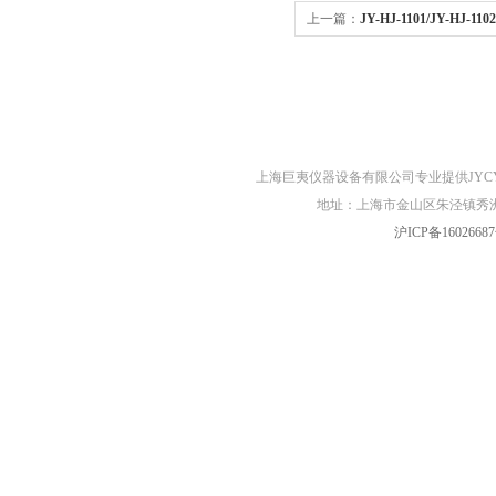
上一篇：
JY-HJ-1101/JY-HJ
网站首页
关于我们
产品展示
上海巨夷仪器设备有限公司专业提供JYC
地址：上海市金山区朱泾镇秀洲胜
沪ICP备16026687