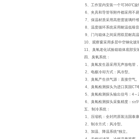
5、工作室内安装一个可360℃
6、夹具和导管等附件都采用不易
7、保温材质采用高密度玻璃纤维
8、温度循环系统采用耐温低噪
9、门与箱体之间采用双层耐高
10、观察窗采用多层中空钢化玻
11、臭氧老化试验箱箱体底部安
四、臭氧系统：
1、臭氧发生器采用无声放电管
2、电极冷却方式：风冷型。
3、臭氧产生供气源：直接空气
4、臭氧检测探头为进口英国CT
5、臭氧检测探头输出信号：4～2
6、臭氧检测探头采集精度：≤±5%
五、制冷系统：
1、压缩机：全封闭原装法国泰
2、制冷方式：风冷型。
3、加温、降温系统*独立。