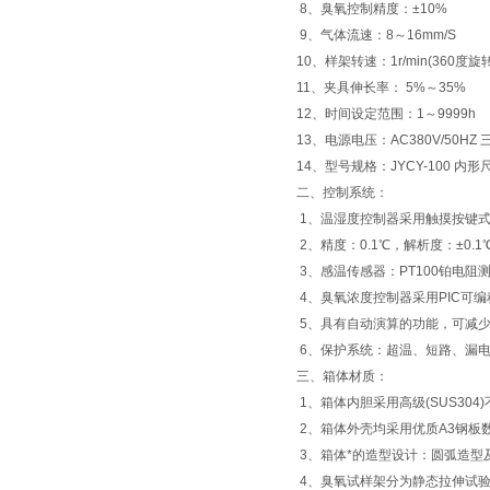
8、臭氧控制精度：±10%
9、气体流速：8～16mm/S
10、样架转速：1r/min(360度旋转
11、夹具伸长率： 5%～35%
12、时间设定范围：1～9999h
13、电源电压：AC380V/50HZ
14、型号规格：JYCY-100 内形尺寸
二、控制系统：
1、温湿度控制器采用触摸按键式P.
2、精度：0.1℃，解析度：±0.1
3、感温传感器：PT100铂电阻
4、臭氧浓度控制器采用PIC可
5、具有自动演算的功能，可减
6、保护系统：超温、短路、漏
三、箱体材质：
1、箱体内胆采用高级(SUS304
2、箱体外壳均采用优质A3钢板
3、箱体*的造型设计：圆弧造型
4、臭氧试样架分为静态拉伸试