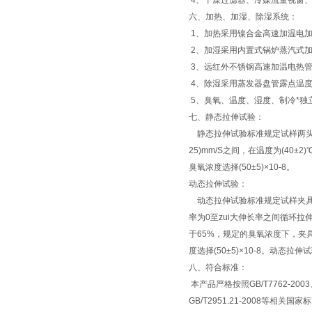
4、干燥过滤器、冷媒流量视窗
六、加热、加湿、除湿系统：
1、加热采用镍合金高速加温电
2、加湿采用内置式锅炉蒸汽式
3、远红外不锈钢高速加温电热
4、除湿采用蒸发器盘管露点温
5、臭氧、温度、湿度、制冷*独
七、静态拉伸试验：
静态拉伸试验标准规定试样两头夹
25)mm/S之间，在温度为(4
臭氧浓度选择(50±5)×10-8。
动态拉伸试验：
动态拉伸试验标准规定试样夹具可
率为0至zui大伸长率之间循环拉伸
于65%，规定的臭氧浓度下，
度选择(50±5)×10-8。动态
八、
符合标准：
本产品严格按照GB/T7762-2003、
GB/T2951.21-2008等相关国家