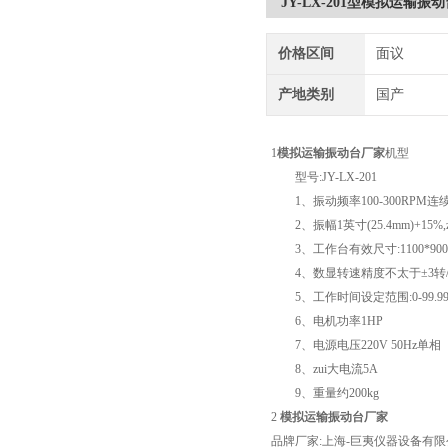
JY-LX-201型模拟运输振
价格区间
面议
产地类别
国产
1
模拟运输振动台厂家
机型
型号:JY-LX-201
1、振动频率100-300RPM连
2、振幅1英寸(25.4mm)+15%,
3、工作台有效尺寸:1100*900
4、数显转速精度不太于±3转
5、工作时间设定范围:0-99.9
6、电机功率1HP
7、电源电压220V 50Hz单相
8、zui大电流5A
9、重量约200kg
2
模拟运输振动台厂家
品牌厂家:上海-巨夷仪器设备有限