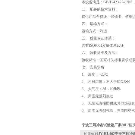
本设备满足：GB/T2423.22-87Na，G
三、 配备的技术资料：
提供产品合格证、保修卡、使用
四、 运输方式：
运输方式：汽运
五、 质量保证体系：
具有ISO9001质量体系认证
六、 验收标准及方法：
验收标准：国家相关标准要求或双
七、 安装场所
1、 温度：+25℃
2、 相对湿度：不大于85%R•H
3、 大气压：86～106kPa
4、 周围无强烈振动
5、 无阳光直接照射或其他热源
6、 周围无强烈气流，当周围空
宁波三厢冲击试验箱厂家80L
?巨
如果你对
JY-HJ-402宁波三厢