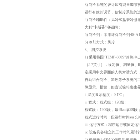
3) 制冷系统的设计应有能量调
进行有效的调节，使制冷系统的
4) 制冷辅助件：风冷式盘管冷
大利“卡斯妥”电磁阀；
5) 制冷剂：采用环保制冷剂404A R
6) 冷却方式：风冷
3、 测控系统
1) 采用韩国“TEMP-880
（5.7英寸），设定值、测量值
定采用中文界面的人机对话方式
自动组合制冷、加热等子系统的
障显示、报警，如当试验箱发生异
i. 温度显示精度：0.1℃；
ii. 程式：程式组：120组；
程式段：1200段，每组zui多99段
程式运行时间：段运行时间zui长9
iii. 运行方式：程序运行或恒定运
iv. 设备具备独立的工作时间累计
2) 传感器为*Pt100铂电阻传感