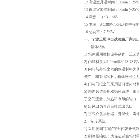
12 高温室升温时间：30min (+25℃
13 低温室降温时间：60min (+25℃
14 噪音：（dB）≤65
15 电源：AC380V/50Hz+保护接
16 总功率：7.5KW
一、
宁波
三厢冲击试验箱厂家80L
1、 箱体结构
1) 箱体采用数控设备制作、工
2) 内箱材质为1.2mm厚304
3) 内箱与外箱之间的保温材料
使在－80℃情况下，箱体外部也
4) 门与门框之间采用进口密封
5) 箱内风道采用双循环系统，
了空气流量，加热和冷却的能力
6) 出风口为可调百叶式出风口
7) 空气介质加热器，升温快，寿
2、 制冷系统
1) 采用德国“谷轮”半封闭复叠式
2) 制冷压缩机：为保证试验箱对