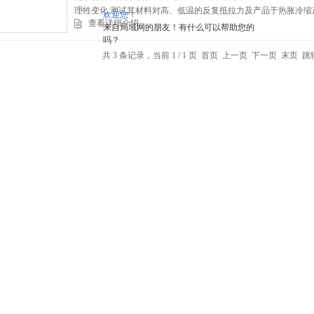
理牲变化,测试其材料对高、低温的反复抵拉力及产品于热胀冷缩
欢迎您！
查看详细介绍
精密的IC到重机械的组件，可作为其产品改进的依据或参考
来自局域网的朋友！有什么可以帮助您的
吗？
共 3 条记录，当前 1 / 1 页 首页 上一页 下一页 末页 