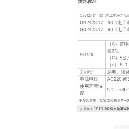
满足标准
GB2423.17—93《电工电子
GB2423.17—93
GB2423.17—93
（A）置物
装2瓶
标准配置
（C）5公
（e）５０
漏电、短
安全保护
电源电压
AC220 或
使用环境温
5℃～+30℃
度
更多盐雾箱，盐雾试验箱资料可
如果你对
JY-HJ-502丽水盐