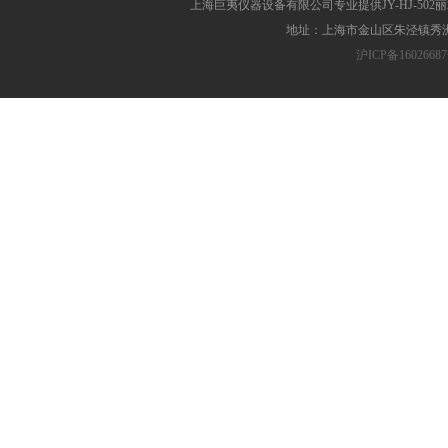
上海巨夷仪器设备有限公司专业提供JY-HJ-5
地址：上海市金山区朱泾镇秀洲胜
沪ICP备16026687