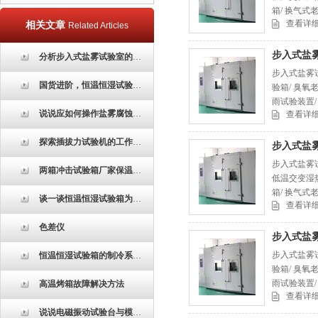
箱/ 换气式
查看详
相关文章
Related Articles
步入式盐
分析步入式盐雾试验室的制冷系统的组成部分
步入式盐雾试
国货进阶，恒温恒湿试验箱凭综合实力站稳工业检测赛道
验箱/ 臭氧
雨试验装置
说说应如何操作盐雾腐蚀试验箱以及该注意些什么?
查看详
探索插拔力试验机的工作原理及其重要性
步入式盐
步入式盐雾试
两箱冲击试验箱厂家保温效果牛
低温交变湿热
箱/ 换气式
谈一谈恒温恒湿试验箱为什么要挂湿纱布呢？
查看详
色差仪
步入式盐
步入式盐雾试
恒温恒湿试验箱的制冷系统和湿度控制系统
验箱/ 臭氧
雨试验装置
高温烤箱故障解决方法
查看详
说说电磁振动试验台与模拟运输振动台的不同之处