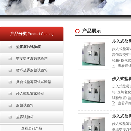
产品展示
产品分类
Product Catalog
步入式盐
盐雾腐蚀试验箱
步入式盐雾试
高低温交变湿
交变盐雾腐蚀试验箱
验箱/ 换气
查看详
循环盐雾腐蚀试验箱
步入式盐
复合式盐雾腐蚀试验箱
步入式盐雾试
箱/ 臭氧老
步入式盐雾试验室
试验装置/
查看详
腐蚀试验箱
步入式盐
盐雾试验箱
步入式盐雾试
查看全部产品
低温交变湿热