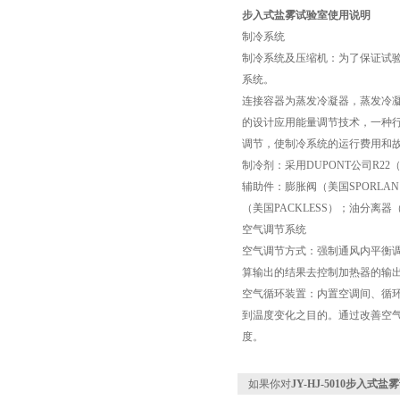
步入式盐雾试验室使用说明
制冷系统
制冷系统及压缩机：为了保证试
系统。
连接容器为蒸发冷凝器，蒸发冷
的设计应用能量调节技术，一种
调节，使制冷系统的运行费用和
制冷剂：采用DUPONT公司R22
辅助件：膨胀阀（美国SPORLA
（美国PACKLESS）；油分离
空气调节系统
空气调节方式：强制通风内平衡调
算输出的结果去控制加热器的输
空气循环装置：内置空调间、循
到温度变化之目的。通过改善空
度。
如果你对
JY-HJ-5010步入式