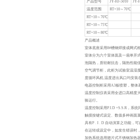
产品型号
JY-HJ-5010
JY-
温度范围
RT+10～70℃
RT+10～70℃
RT+10～75℃
RT+10～80℃
产品概述
室体底座采用8#槽钢焊接成网式
室体分为六个室体面及一扇单开式室
泡隔热，质轻耐抗击，隔热性能
空气调节柜，此柜为试验室温湿度
度循环风机.温度进出风口均安装
电器控制柜采用A3板喷塑，整体
温度控制仪表采用全进口高精度大
验运行。
温度控制采用P.I.D +S.S.
触摸按键式设定、数值多种画面
具有P . I . D 自动演算之功
在运转或设定中，如发生错误时
加热系统选用翅片式不锈钢加热