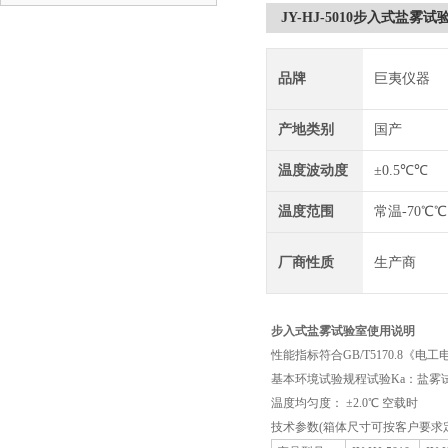
JY-HJ-5010步入式盐雾
品牌
巨夷仪器
产地类别
国产
温度波动度
±0.5℃℃
温度范围
常温-70℃℃
厂商性质
生产商
步入式盐雾试验室使用说明
性能指标符合GB/T5170.8《
基本环境试验规程试验Ka：盐雾
温度均匀度： ±2.0℃ 空载时
技术参数(箱体尺寸可按客户要求