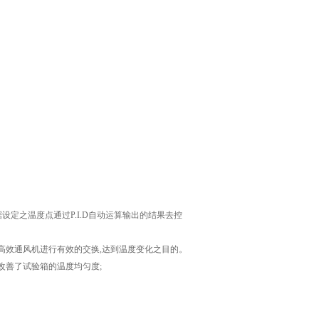
据设定之温度点通过P.I.D自动运算输出的结果去控
过高效通风机进行有效的交换,达到温度变化之目的。
改善了试验箱的温度均匀度;