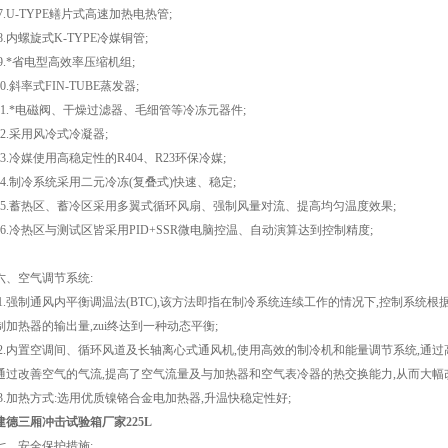
7.U-TYPE鳝片式高速加热电热管;
8.内螺旋式K-TYPE冷媒铜管;
9.*省电型高效率压缩机组;
10.斜率式FIN-TUBE蒸发器;
11.*电磁阀、干燥过滤器、毛细管等冷冻元器件;
12.采用风冷式冷凝器;
13.冷媒使用高稳定性的R404、R23环保冷媒;
14.制冷系统采用二元冷冻(复叠式)快速、稳定;
15.蓄热区、蓄冷区采用多翼式循环风扇、强制风量对流、提高均匀温度效果;
16.冷热区与测试区皆采用PID+SSR微电脑控温、自动演算达到控制精度;
六、空气调节系统:
1.强制通风内平衡调温法(BTC),该方法即指在制冷系统连续工作的情况下,控制系统根
制加热器的输出量,zui终达到一种动态平衡;
2.内置空调间、循环风道及长轴离心式通风机,使用高效的制冷机和能量调节系统,通
通过改善空气的气流,提高了空气流量及与加热器和空气表冷器的热交换能力,从而大幅
3.加热方式:选用优质镍铬合金电加热器,升温快稳定性好;
建德三厢冲击试验箱厂家225L
七、安全保护措施: