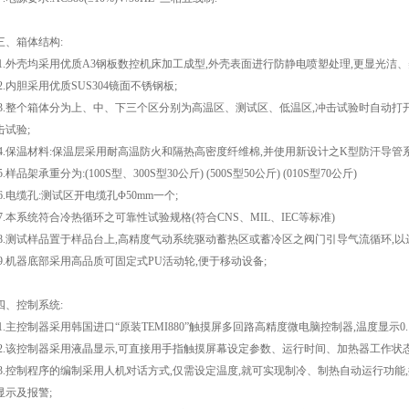
三、箱体结构:
1.外壳均采用优质A3钢板数控机床加工成型,外壳表面进行防静电喷塑处理,更显光洁、
2.内胆采用优质SUS304镜面不锈钢板;
3.整个箱体分为上、中、下三个区分别为高温区、测试区、低温区,冲击试验时自动
击试验;
4.保温材料:保温层采用耐高温防火和隔热高密度纤维棉,并使用新设计之K型防汗导管系
5.样品架承重分为:(100S型、300S型30公斤) (500S型50公斤) (010S型70公斤)
6.电缆孔:测试区开电缆孔Φ50mm一个;
7.本系统符合冷热循环之可靠性试验规格(符合CNS、MIL、IEC等标准)
8.测试样品置于样品台上,高精度气动系统驱动蓄热区或蓄冷区之阀门引导气流循环,以
9.机器底部采用高品质可固定式PU活动轮,便于移动设备;
四、控制系统:
1.主控制器采用韩国进口“原装TEMI880”触摸屏多回路高精度微电脑控制器,温度显示0.1℃
2.该控制器采用液晶显示,可直接用手指触摸屏幕设定参数、运行时间、加热器工作状态,P
3.控制程序的编制采用人机对话方式,仅需设定温度,就可实现制冷、制热自动运行功能
显示及报警;