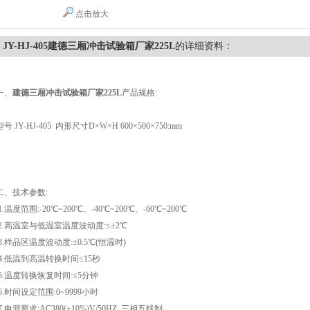
点击放大
JY-HJ-405建德三厢冲击试验箱厂家225L
的详细资料：
一、
建德三厢冲击试验箱厂家225L
产品规格:
型号 JY-HJ-405 内形尺寸D×W×H 600×500×750:mm
二、技术参数:
1.温度范围:-20℃~200℃、-40℃~200℃、-60℃~200℃
2.高温室与低温室温度波动度:≤±2℃
3.样品区温度波动度:±0.5℃(恒温时)
4.低温到高温转换时间≤15秒
5.温度转换恢复时间:≤5分钟
6.时间设定范围:0~9999小时
7.电源要求:AC380(±10%)V/50HZ 三相五线制.