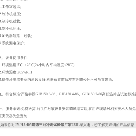
1.工作室超温;
2.制冷机超压;
3.制冷机过载;
4.制冷机油压;
5.加热器短路、过载;
6.系统漏电保护;
八、设备使用条件:
1.环境温度:5℃~+28℃(24小时内平均温度≤28℃)
2.环境湿度:≤85%R.H
3.操作环境需要室内通风良好,机器放置前后左右各80公分不可放置东西;
九、符合标准:严格参照GJB150.3-86、GJB150.4-86、GJB150.5-86高低温冲击试验标
十、服务承诺:免费送货上门,在对该设备安装调试结束后,在用户现场对相关技术人员免
巨夷仪器为您定制
如果你对
JY-HJ-405建德三厢冲击试验箱厂家225L
感兴趣，想了解更详细的产品信息