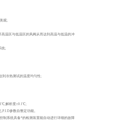
美观;
打开高温区与低温区的风阀从而达到高温与低温的冲
统;
达到冷热测试的温度均匀性;
,解析度±0.1℃;
.I.D参数自整定功能。
,控制系统具备*的检测装置能自动进行详细的故障