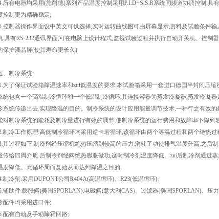
4.所有电器均采用(施耐德)系列产品温度控制采用P.I.D+S.S.R系统同频道协调控制
度控制更为精确稳定;
5.控制器操作界面设中英文可供选择,实时运转曲线图可由屏幕显示,资料及试验条件输
机.具有RS-232通讯界面,可在电脑上设计程式,监视试验过程并执行自动开关机、控
的保护液晶屏(使其寿命更长久)
五、制冷系统:
1.为了保证试验箱降温速率和zui低温度的要求,本试验箱采用一套进口德国半封闭压
系统包含一个高温制冷循环和一个低温制冷循环,其连接容器为蒸发冷凝器,蒸发冷凝器
冷系统传递出去,实现隆温的目的。制冷系统的设计应用能量调节技术,一种行之有效
能对制冷系统的能耗及制冷量进行有效的调节,使制冷系统的运行费用和故障率下降到较
2.制冷工作原理:高低制冷循环均采用逆卡若循环,该循环由两个等温过程和两个绝热过
3.其过程如下:制冷剂经压缩机绝热压缩到较高的压力,消耗了功使排气温度升高,之后
量传给四周介质.后制冷剂经阀绝热膨胀做功,这时制冷剂温度降低。zui后制冷剂通过
温度降低。此循环周而复始从而达到降温之目的;
4.制冷剂:采用DUPONT公司R404A(高温循环)、R23(低温循环);
5.辅助件:膨胀阀(美国SPORLAN),电磁阀(意大利CAS)、过滤器(美国SPORLAN)、压
冷配件均采用进口件;
6.配有自动及手动除霜回路;