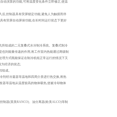
,具有自动演算的功能,可将温度变化条件立即修正,使温
入后,控制器具有荧屏锁定功能,避免人为触摸而停
制器具有荧屏自动屏保功能,在长时间运行状态下更好
缩机所组成的二元复叠式水冷制冷系统。复叠式制冷
是也到能量传递的作用,将工作室内热能通过两级制
的处理方式既能保证在制冷机组正常运行的情况下又
为经济的状态;
程组成。
制冷剂经冷凝器等温地和四周介质进行热交换,将热
蒸发器等温地从温度较高的物体吸热,使被冷却物体
力控制器(英美RANCO)、油分离器(欧美ALCO)等制