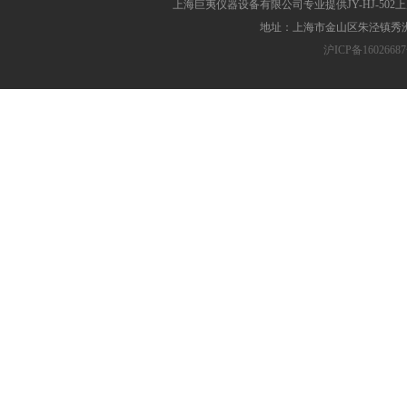
上海巨夷仪器设备有限公司专业提供JY-HJ-5
地址：上海市金山区朱泾镇秀洲胜
沪ICP备16026687