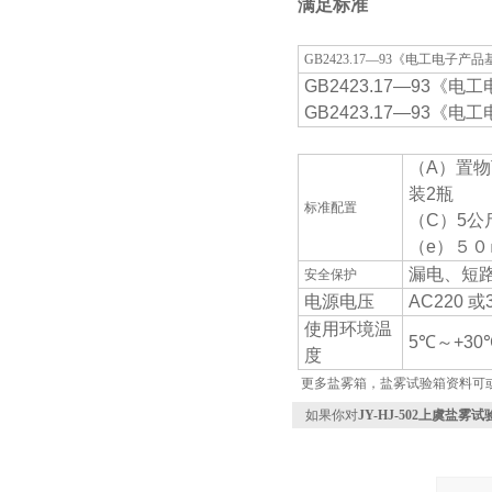
满足标准
GB2423.17—93《电工电子
GB2423.17—93
GB2423.17—93
（A）置物
装2瓶
标准配置
（C）5公
（e）５０
漏电、短
安全保护
电源电压
AC220 或
使用环境温
5℃～+30℃
度
更多盐雾箱，盐雾试验箱资料可
如果你对
JY-HJ-502上虞盐