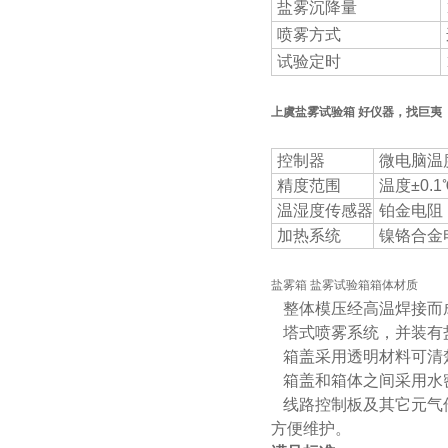
盐雾沉降量
喷雾方式
试验定时
上虞盐雾试验箱 好仪器，找巨夷
控制器
微电脑温
精度范围
温度±0.1
温湿度传感器
铂金电阻 
加热系统
镍铬合金
盐雾箱 盐雾试验箱箱体材质
整体模压经高温焊接而
塔式喷雾系统，并装有
箱盖采用透明材料可清
箱盖和箱体之间采用水
线路控制板及其它元气
方便维护。