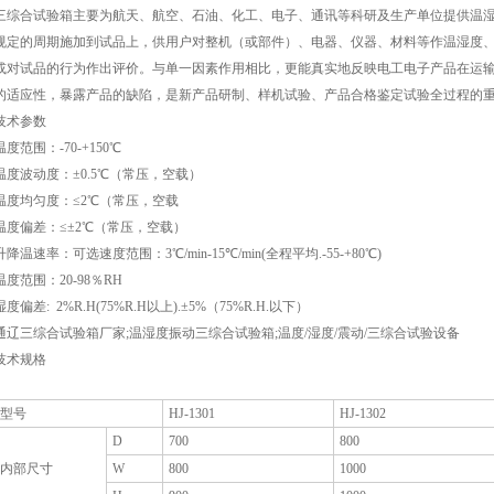
三综合试验箱主要为航天、航空、石油、化工、电子、通讯等科研及生产单位提供温
规定的周期施加到试品上，供用户对整机（或部件）、电器、仪器、材料等作温湿度
或对试品的行为作出评价。与单一因素作用相比，更能真实地反映电工电子产品在运
的适应性，暴露产品的缺陷，是新产品研制、样机试验、产品合格鉴定试验全过程的
技术参数
温度范围：-70-+150℃
温度波动度：±0.5℃（常压，空载）
温度均匀度：≤2℃（常压，空载
温度偏差：≤±2℃（常压，空载）
升降温速率：可选速度范围：3℃/min-15℃/min(全程平均.-55-+80℃)
温度范围：20-98％RH
湿度偏差: 2%R.H(75%R.H以上).±5%（75%R.H.以下）
通辽三综合试验箱厂家;温湿度振动三综合试验箱;温度/湿度/震动/三综合试验设备
技术规格
型号
HJ-1301
HJ-1302
D
700
800
内部尺寸
W
800
1000