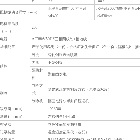
H
900
1000
水平台≤400*400 垂直台
水平台≤600*600 垂直台≤
配接振动台尺寸（mm）
≤Φ400
≤Φ630mm
电机罩高度
235
（mm）
电源
AC380V.50HZ三相四线制+接地线
标准配置
产品使用说明书一份，合格证及质量保证书各一份，隔板2块，搁
外壳
冷轧钢板表面喷塑
内胆
不锈钢板
结构
隔热材
聚氨酯发泡
料
制冷方
复叠式压缩机制冷方式（风冷或水冷）
制冷
式
制冷机
德国比泽尔半封闭压缩机
观察窗（mm）
400*500
测试孔（mm）
左右侧各1个Φ50
控制器
彩色液晶显示触摸屏
记录装置
温度湿度记录仪（选配）