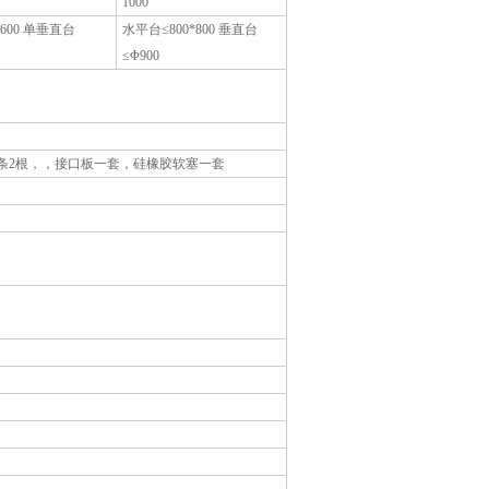
1000
Φ600 单垂直台
水平台≤800*800 垂直台
≤Φ900
条2根，，接口板一套，硅橡胶软塞一套