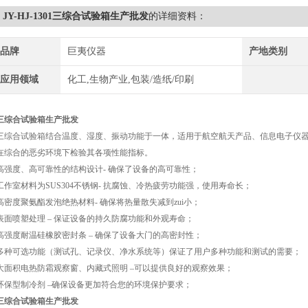
JY-HJ-1301三综合试验箱生产批发
的详细资料：
品牌
巨夷仪器
产地类别
应用领域
化工,生物产业,包装/造纸/印刷
三综合试验箱生产批发
三综合试验箱结合温度、湿度、振动功能于一体，适用于航空航天产品、信息电子仪
在综合的恶劣环境下检验其各项性能指标。
高强度、高可靠性的结构设计- 确保了设备的高可靠性；
工作室材料为SUS304不锈钢- 抗腐蚀、冷热疲劳功能强，使用寿命长；
高密度聚氨酯发泡绝热材料- 确保将热量散失减到zui小；
表面喷塑处理 – 保证设备的持久防腐功能和外观寿命；
高强度耐温硅橡胶密封条 – 确保了设备大门的高密封性；
多种可选功能（测试孔、记录仪、净水系统等）保证了用户多种功能和测试的需要；
大面积电热防霜观察窗、内藏式照明 –可以提供良好的观察效果；
环保型制冷剂 –确保设备更加符合您的环境保护要求；
三综合试验箱生产批发