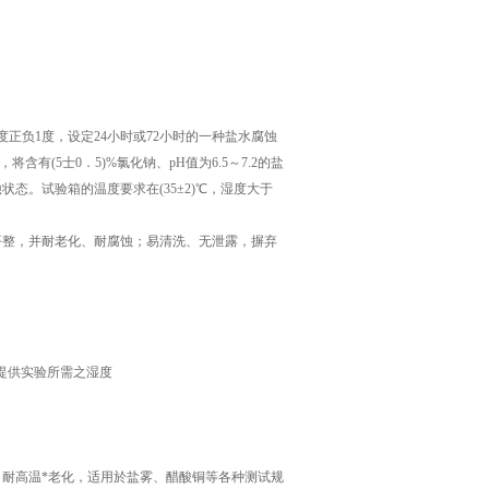
正负1度，设定24小时或72小时的一种盐水腐蚀
内，将含有(5士0．5)%氯化钠、pH值为6.5～7.2的盐
。试验箱的温度要求在(35±2)℃，湿度大于
平整，并耐老化、耐腐蚀；易清洗、无泄露，摒弃
并提供实验所需之湿度
、耐高温*老化，适用於盐雾、醋酸铜等各种测试规