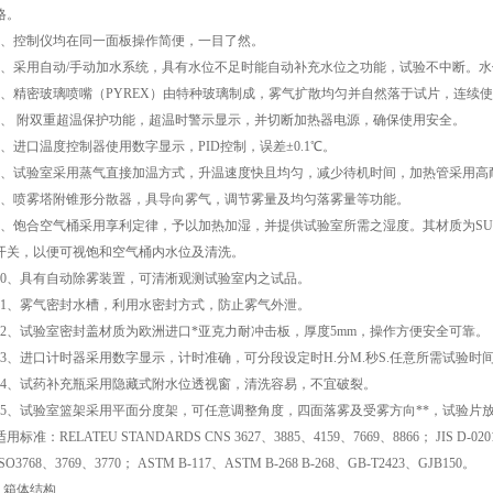
格。
2、控制仪均在同一面板操作简便，一目了然。
3、采用自动/手动加水系统，具有水位不足时能自动补充水位之功能，试验不中断。
4、精密玻璃喷嘴（PYREX）由特种玻璃制成，雾气扩散均匀并自然落于试片，连续使
5、 附双重超温保护功能，超温时警示显示，并切断加热器电源，确保使用安全。
6、进口温度控制器使用数字显示，PID控制，误差±0.1℃。
7、试验室采用蒸气直接加温方式，升温速度快且均匀，减少待机时间，加热管采用高
8、喷雾塔附锥形分散器，具导向雾气，调节雾量及均匀落雾量等功能。
9、饱合空气桶采用享利定律，予以加热加湿，并提供试验室所需之湿度。其材质为SUS
开关，以便可视饱和空气桶内水位及清洗。
10、具有自动除雾装置，可清淅观测试验室内之试品。
11、雾气密封水槽，利用水密封方式，防止雾气外泄。
12、试验室密封盖材质为欧洲进口*亚克力耐冲击板，厚度5mm，操作方便安全可靠。
13、进口计时器采用数字显示，计时准确，可分段设定时H.分M.秒S.任意所需试验时间，可
14、试药补充瓶采用隐藏式附水位透视窗，清洗容易，不宜破裂。
15、试验室篮架采用平面分度架，可任意调整角度，四面落雾及受雾方向**，试验片
适用标准：RELATEU STANDARDS CNS 3627、3885、4159、7669、8866； JIS D-020
ISO3768、3769、3770； ASTM B-117、ASTM B-268 B-268、GB-T2423、GJB150。
3 箱体结构