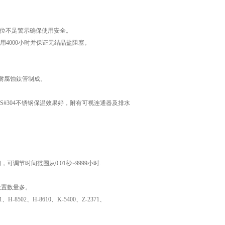
水位不足警示确保使用安全。
用4000小时并保证无结晶盐阻塞。
耐腐蚀鈦管制成。
#304不锈钢保温效果好，附有可视连通器及排水
调节时间范围从0.01秒~9999小时.
放置数量多。
1、H-8502、H-8610、K-5400、Z-2371、