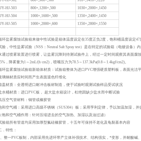
JY-HJ-502
600×,900×,500
910×,1410×,1220
JY-HJ-503
800×,1200×,500
1030×,2000×,1450
JY-HJ-504
1000×,1600×,500
1350×,2400×,1450
JY-HJ-505
1000×,2000×,600
1350×,2800×,1550
循环盐雾腐蚀试验箱来做中性试验是箱体温度设定在35度正负2度，饱和桶温度设定47度
试验，中性盐雾试验（NSS：Neutral Salt Spray test）是在特定的试验箱（电镀设备）
水通过喷雾装置进行喷雾，让盐雾沉降到待测试验件上，经过一定时间观察其表面腐蚀状态
95%，降雾量为1～2mL/(h·cm2)，喷嘴压力为78.5～137.3kPa(0.8～1.4kgf/cm2)。
循环盐雾腐蚀试验箱新箱体材质：试验箱整体为进口PVC增强硬质塑料板，表面光洁
玻璃钢材质应时间而产生表面退色纤维化
箱盖材质：全透明进口耐冲击板材制造，便于试验时观测试验样品受试状况
盐水桶材质：进口PVC板， 超大盐水箱设计，杜绝因缺少盐水而中断试验
高压空气管材料：铜管或橡胶管
饱和空气桶：采用进口高级不锈钢（SUS304）板；采用亨利定律，予以加温加湿，
（饱和空气桶作用：针对压缩进去的空气加热、加湿以及油过滤）
试验箱所有管道均采用加厚型氟硅橡胶管，十五年可保持不老化及龟裂基本内容
二．特性：
1、整一PVC板制，内部采用先进环带产立体补强技术、结构强实，*变形，并耐酸碱