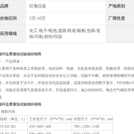
品牌
巨夷仪器
产地类别
价格区间
5万-10万
厂商性质
化工,电子/电池,道路/轨道/船舶,包装/造
应用领域
纸/印刷,纺织/印染
循环盐雾腐蚀试验箱经销商
一．产品用途：
主要用于各种材质之表面处理，包括涂料、电镀、无机及有面皮膜、阳极处理、防锈油
手动加水系统，水位不足时能自动补充水位之功能，试验不中断。精密玻璃喷嘴经可
散，并自然落于试卡片，并保证无结晶盐阻塞，温度控制器使用数字显示，PID控制±0
全，试验定采用蒸气直接加温方式，升温速度均匀，减少待机时间。饱合空气桶采用
度。
循环盐雾腐蚀试验箱经销商
1 规格列表
容积（单位：L）
工作室尺寸（D*W*H）mm
外型尺寸（D*W*H）mm
JY-HJ-501
450×,600×,400
700×,1100×,1180