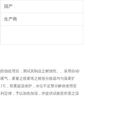
国产
生产商
防蚀处理后，测试其制品之耐蚀性。、采用自动/
调雾气，雾量之喷雾塔之锥形分散器均匀落雾扩
.1℃，双重超温保护，水位不足警示解保使用安
享利定律，予以加热加湿，并提供试验室所需之湿