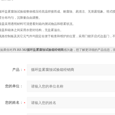
循环盐雾腐蚀试验箱整体模压经高温焊接而成、耐腐蚀、易清洁、无泄露现象。塔式
雾分布均匀，沉降量自由调整。
箱盖采用透明材料可清楚看到箱内测试物品和喷雾状况。
箱盖和箱体之间采用水密封结构，无盐雾溢出。
线路控制板及其它元气件均固定在便于检查和维护的位置，采用门锁开启式边盖门，
如果你对
JY-HJ-502循环盐雾腐蚀试验箱经销商
感兴趣，想了解更详细的产品信息，
产品：
您的单位：
您的姓名：