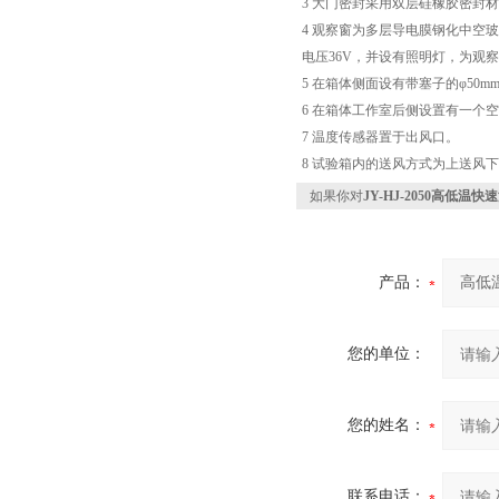
3 大门密封采用双层硅橡胶密封
4 观察窗为多层导电膜钢化中空玻
电压36V，并设有照明灯，为观
5 在箱体侧面设有带塞子的φ5
6 在箱体工作室后侧设置有一个
7 温度传感器置于出风口。
8 试验箱内的送风方式为上送风
如果你对
JY-HJ-2050高低
产品：
您的单位：
您的姓名：
联系电话：