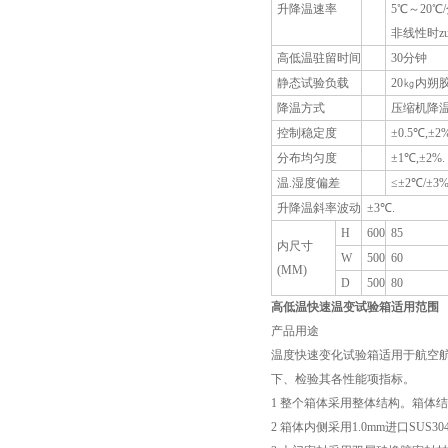
升降温速率
5℃～20
非线性时z
高低温驻留时间
30分钟
静态试验负载
20㎏内朔
降温方式
压缩机降温
控制稳定度
±0.5℃,±2%
分布均匀度
±1℃,±2%.
温.湿度偏差
≤±2℃/±3%
升降温斜率波动
±3℃.
H
600
85
内尺寸
W
500
60
(MM)
D
500
80
高低温快速温变试验箱适用范围
产品用途
温度快速变化试验箱适用于航空
下、检验其各性能项指标。
1 整个箱体采用整体结构。箱体
2 箱体内侧采用1.0mm进口SU