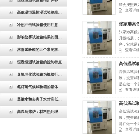
恒温恒湿试验箱维护保养注意事项
箱会按照设
查看详
气候，从而
高低温恒温恒湿试验箱维护保养的重点项目
张家港高
冷热冲击试验箱使用注意事项和参数
张家港高低
影响盐雾试验箱结果的因数有那些呢？
升级拓展，
序，它就是
淋雨试验箱的五个常见故障如何处理?
查看详
性更高。
恒温恒湿试验箱的控制特点
高低温试
高低温试验
臭氧老化试验箱为橡胶行业带来了哪些便利
展，交变试
是在做一个
氙灯耐气候试验箱的箱体结构与材料选择对测试结果的影响
查看详
巨夷仪器，
蒸馏水和去离子水对高低温试验箱的试验有什么不同
高低温试
高低温试验
高温马弗炉：材料热处理的精密“熔炉”
展，交变试
是在做一个
查看详