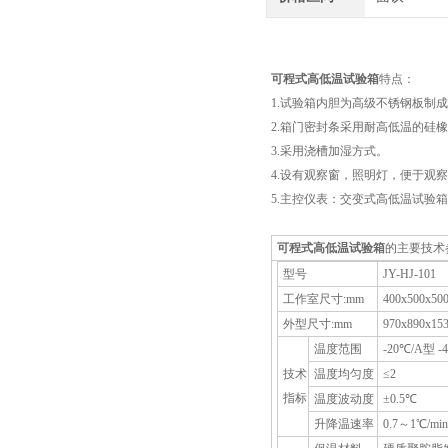
可程式高低温试验箱
特点：
1.试验箱内胆为高级不锈钢板制
2.箱门密封条采用耐高低温的硅
3.采用浇槽加湿方式。
4.设有观察窗，照明灯，便于观
5.主控仪表：交变式高低温试验
可程式高低温试验箱
的主要技术
型号
JY-HJ-101
工作室尺寸:mm
400x500x50
外型尺寸:mm
970x890x15
温度范围
-20℃/A型 -
技术
温度均匀度
≤2
指标
温度波动度
±0.5℃
升降温速率
0.7～1℃/min