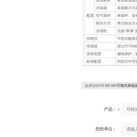
保温材料
硬质聚胺脂
冷却器
多级膜片式
配置
空气循环
单循环、加
制冷方式
单元制冷方式
压缩机
法国“泰康
控制仪
可程式触摸
传感器
进口PT10
安保装置
漏电保护、
标准配置
内热式中空玻
如果你对
JY-HJ-101可程式高
产品：
您的单位：