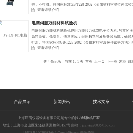
持，不打滑。符国家标准GB/T228-2002《金属材料室温拉伸
查看详细介绍
电脑伺服万能材料试验机
电脑伺服万能材料试验机也叫万能拉力机或电子拉力机. 独立的液
高精高效、低噪音、快速响应；采用独立的液压夹紧系统，确保
打滑。符国家标准GB/T228-2002《金属材料室温拉伸试验方
查看详细介绍
共 4 条记录，当前 1 / 1 页 首页 上一页 下一页 末页 
产品展示
新闻资讯
技术文章
上海巨夷仪器设备有限公司是专业的
拉力试验机厂家
地址：上海市金山区朱泾镇秀洲胜利3157号 邮箱：
juyiyiqi2003@163.com
沪ICP备16026687号-1
GoogleSitemap
管理登陆